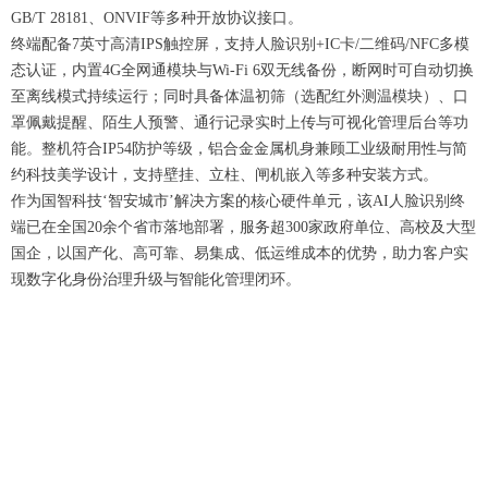
GB/T 28181、ONVIF等多种开放协议接口。
终端配备7英寸高清IPS触控屏，支持人脸识别+IC卡/二维码/NFC多模
态认证，内置4G全网通模块与Wi-Fi 6双无线备份，断网时可自动切换
至离线模式持续运行；同时具备体温初筛（选配红外测温模块）、口
罩佩戴提醒、陌生人预警、通行记录实时上传与可视化管理后台等功
能。整机符合IP54防护等级，铝合金金属机身兼顾工业级耐用性与简
约科技美学设计，支持壁挂、立柱、闸机嵌入等多种安装方式。
作为国智科技‘智安城市’解决方案的核心硬件单元，该AI人脸识别终
端已在全国20余个省市落地部署，服务超300家政府单位、高校及大型
国企，以国产化、高可靠、易集成、低运维成本的优势，助力客户实
现数字化身份治理升级与智能化管理闭环。