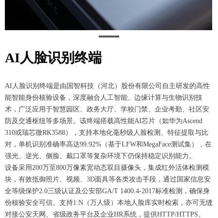
AI人脸识别终端
AI人脸识别终端是由国智科技（河北）股份有限公司自主研发的高性
能智能身份核验设备，深度融合人工智能、边缘计算与生物识别技
术，广泛应用于智慧园区、政务大厅、学校门禁、企业考勤、社区安
防及交通枢纽等多场景。该终端搭载高性能AI芯片（如华为Ascend
310或瑞芯微RK3588），支持本地化毫秒级人脸检测、特征提取与比
对，单机识别准确率高达99.92%（基于LFW和MegaFace测试集），在
强光、逆光、侧脸、戴口罩等复杂环境下仍保持稳定识别能力。
设备采用200万至800万像素宽动态双目摄像头，集成红外活体检测模
块，有效抵御照片、视频、3D面具等各类攻击手段，通过国家信息安
全等级保护2.0三级认证及公安部GA/T 1400.4-2017标准检测，确保身
份核验安全可信。支持1:N（万人级）本地人脸库实时检索，亦可无缝
对接公安天网、省级政务平台及企业HR系统，提供HTTP/HTTPS、